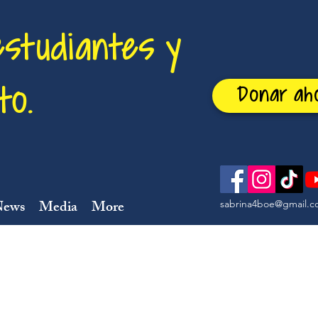
estudiantes y
to.
Donar ah
News
Media
More
sabrina4boe@gmail.