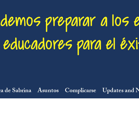
odemos preparar a los 
educadores para el éxi
a de Sabrina
Asuntos
Complicarse
Updates and 