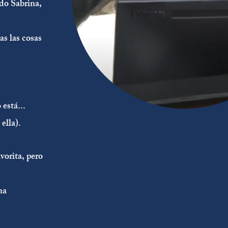
ndo Sabrina,
as las cosas
está...
ella).
vorita, pero
na