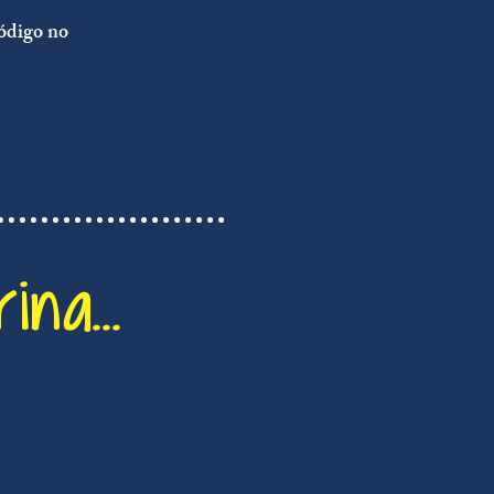
código no
na...