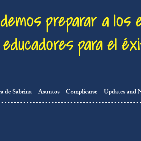
odemos preparar a los 
educadores para el éxi
a de Sabrina
Asuntos
Complicarse
Updates and 