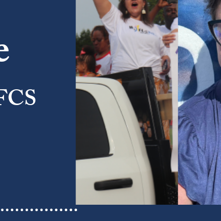
e
/FCS