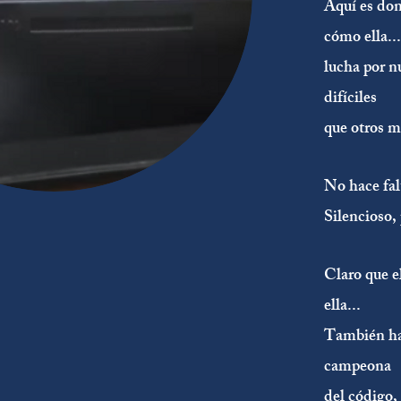
Aquí es don
cómo ella...
lucha por n
difíciles
que otros m
No hace fal
Silencioso,
Claro que e
ella...
También ha 
campeona
del
código,