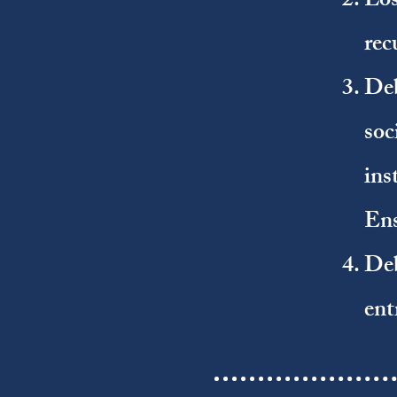
Los
rec
Deb
soc
ins
Ens
Deb
ent