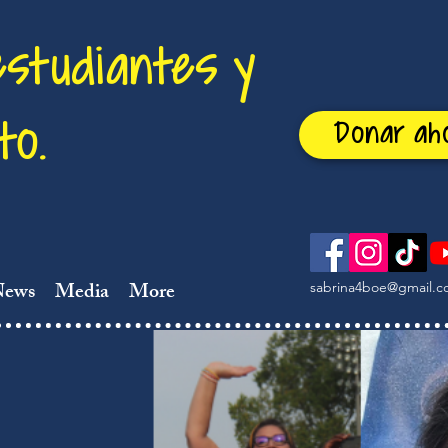
estudiantes y
to.
Donar ah
News
Media
More
sabrina4boe@gmail.